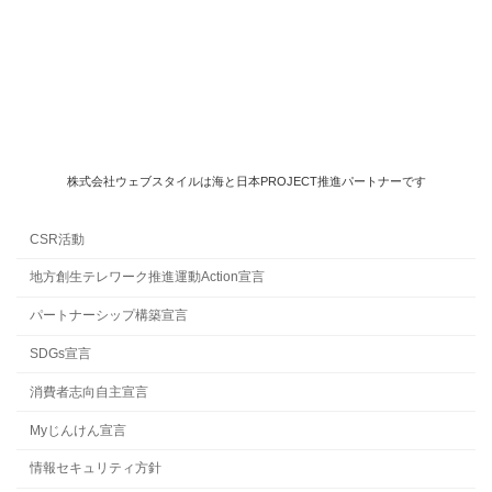
株式会社ウェブスタイルは海と日本PROJECT推進パートナーです
CSR活動
地方創生テレワーク推進運動Action宣言
パートナーシップ構築宣言
SDGs宣言
消費者志向自主宣言
Myじんけん宣言
情報セキュリティ方針