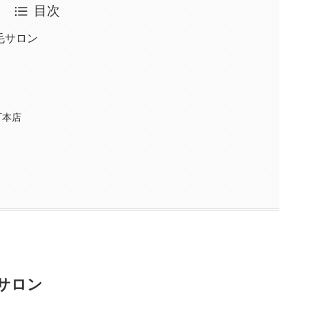
目次
毛サロン
町本店
サロン